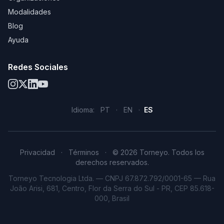
Modalidades
Blog
Ayuda
Redes Sociales
Idioma:
PT
·
EN
·
ES
Privacidad
·
Términos
·
© 2026 Torneyo. Todos los
derechos reservados.
Torneyo Tecnologia Ltda. — CNPJ 67.872.792/0001-65 — Rua
João Arisi, 681, Centro, Flor da Serra do Sul - PR, CEP 85.618-
000, Brasil