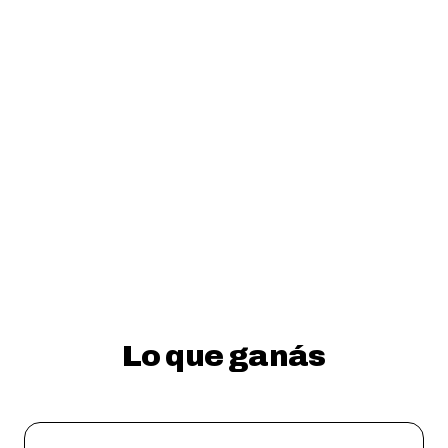
EMPEZAR GRATIS
SABER MÁS
Gratis para empezar — sin tarjeta de crédito
Lo que ganás