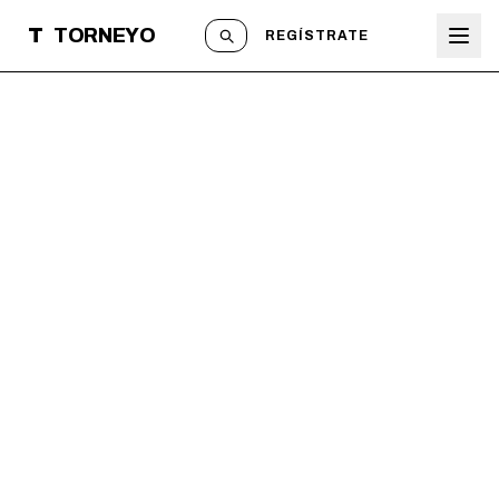
T
TORNEYO
REGÍSTRATE
Basta de organizar
campeonatos en
Excel
Tabla automática, planilla con IA, torneo
relámpago y marcador en vivo. Todo para
organizar campeonatos profesionales.